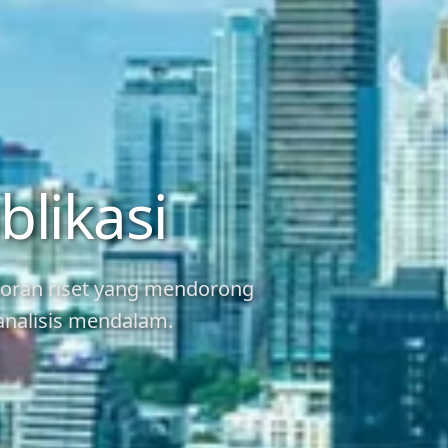
blikasi
laporan riset yang mendorong
 analisis mendalam.