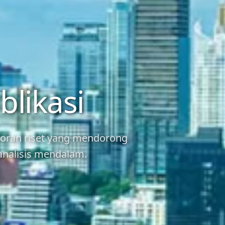
blikasi
laporan riset yang mendorong
 analisis mendalam.