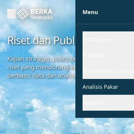
Menu
Riset dan Publikasi
Tentang Kami
Publikasi
Kajian strategis, policy brief, dan laporan
riset yang mendorong kebijakan publik
Program dan Layan
berbasis data dan analisis mendalam.
Analisis Pakar
Kegiatan