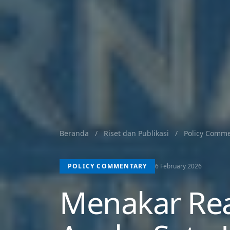
Beranda
/
Riset dan Publikasi
/
Policy Comm
POLICY COMMENTARY
6 February 2026
Menakar Real