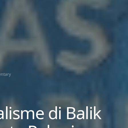
entary
isme di Balik