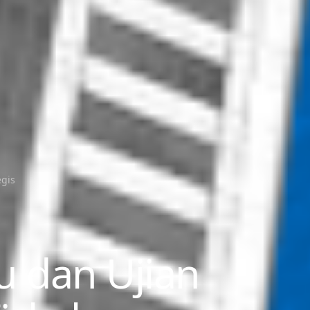
egis
 dan Ujian