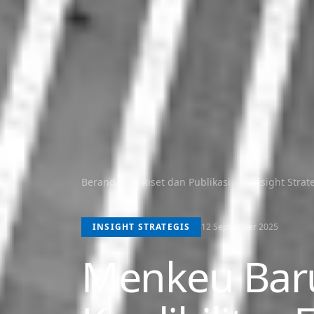
Beranda
/
Riset dan Publikasi
/
Insight Strat
INSIGHT STRATEGIS
12 September 2025
Menkeu Baru