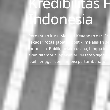
Kredibilitas F
Indonesia
Pergantian kursi Menteri Keuangan dari Sr
sekadar rotasi jabatan politik, melainkan seb
Indonesia. Publik, pelaku usaha, hingga in
akan ditempuh. Apakah APBN tetap dijaga ket
lebih longgar demi ambisi pertumbuhan?