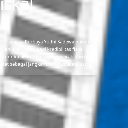
iskal
i Mulyani ke Purbaya Yudhi Sadewa bukan
uah ujian besar bagi kredibilitas fiskal
vestor global tentu menunggu arah baru yang
at sebagai jangkar stabilitas, atau justru