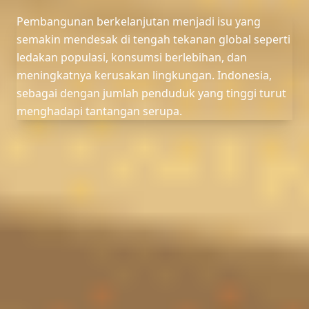
Pembangunan berkelanjutan menjadi isu yang
semakin mendesak di tengah tekanan global seperti
ledakan populasi, konsumsi berlebihan, dan
meningkatnya kerusakan lingkungan. Indonesia,
sebagai dengan jumlah penduduk yang tinggi turut
menghadapi tantangan serupa.