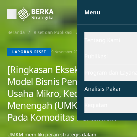
Menu
Beranda
/
Riset dan Publikasi
/
Laporan Riset
Tentang Kami
LAPORAN RISET
9 November 2018
Publikasi
[Ringkasan Eksekutif] Kajian
Program dan Layan
Model Bisnis Pengembangan
Analisis Pakar
Usaha Mikro, Kecil Dan
Menengah (UMKM) Syariah
Kegiatan
Pada Komoditas Pertanian
UMKM memiliki peran strategis dalam