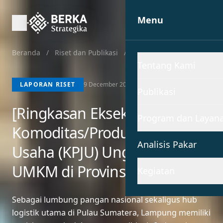
Menu
Beranda
/
Riset dan Publikasi
/
Laporan Riset
Tentang Kami
LAPORAN RISET
9 December 2021
Publikasi
[Ringkasan Eksekutif] Kajian
Program dan Layan
Komoditas/Produk/Jenis
Analisis Pakar
Usaha (KPJU) Unggulan
UMKM di Provinsi Lampung
Kegiatan
Sebagai lumbung pangan nasional sekaligus hub
logistik utama di Pulau Sumatera, Lampung memiliki