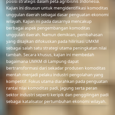
posisi strategis dalam peta agribisnis Indonesia.
Kajian ini disusun untuk mengidentifikasi komoditas
unggulan daerah sebagai dasar penguatan ekonomi
wilayah. Kajian ini pada dasarnya mencakup
berbagai aspek pengembangan komoditas
unggulan daerah. Namun demikian, pembahasan
yang disajikan difokuskan pada hilirisasi UMKM
sebagai salah satu strategi utama peningkatan nilai
tambah. Secara khusus, kajian ini membedah
bagaimana UMKM di Lampung dapat
bertransformasi dari sekadar produsen komoditas
mentah menjadi pelaku industri pengolahan yang
kompetitif. Fokus utama diarahkan pada penguatan
rantai nilai komoditas padi, jagung serta peran
sektor industri seperti keripik dan penggilingan padi
sebagai katalisator pertumbuhan ekonomi wilayah.